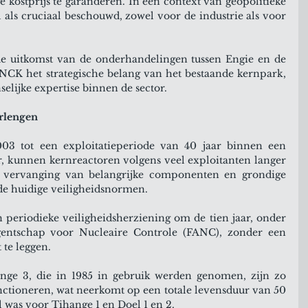
ge kostprijs te garanderen. In een context van geopolitieke 
el als cruciaal beschouwd, zowel voor de industrie als voor 
e uitkomst van de onderhandelingen tussen Engie en de 
 NCK het strategische belang van het bestaande kernpark, 
elijke expertise binnen de sector.
rlengen
3 tot een exploitatieperiode van 40 jaar binnen een 
, kunnen kernreactoren volgens veel exploitanten langer 
e vervanging van belangrijke componenten en grondige 
de huidige veiligheidsnormen.
n periodieke veiligheidsherziening om de tien jaar, onder 
gentschap voor Nucleaire Controle (FANC), zonder een 
 te leggen.
nge 3, die in 1985 in gebruik werden genomen, zijn zo 
ctioneren, wat neerkomt op een totale levensduur van 50 
al was voor Tihange 1 en Doel 1 en 2.