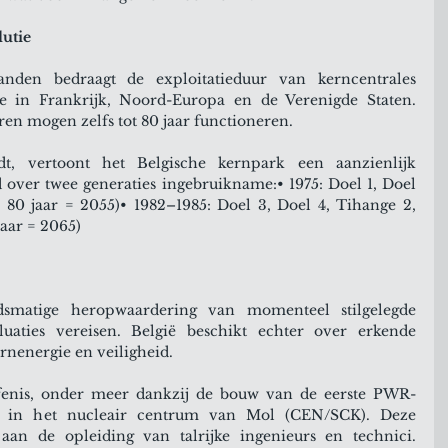
lutie
anden bedraagt de exploitatieduur van kerncentrales 
 in Frankrijk, Noord-Europa en de Verenigde Staten. 
n mogen zelfs tot 80 jaar functioneren.
, vertoont het Belgische kernpark een aanzienlijk 
d over twee generaties ingebruikname:• 1975: Doel 1, Doel 
 80 jaar = 2055)• 1982–1985: Doel 3, Doel 4, Tihange 2, 
jaar = 2065)
dsmatige heropwaardering van momenteel stilgelegde 
uaties vereisen. België beschikt echter over erkende 
rnenergie en veiligheid.
rfenis, onder meer dankzij de bouw van de eerste PWR-
, in het nucleair centrum van Mol (CEN/SCK). Deze 
n aan de opleiding van talrijke ingenieurs en technici. 