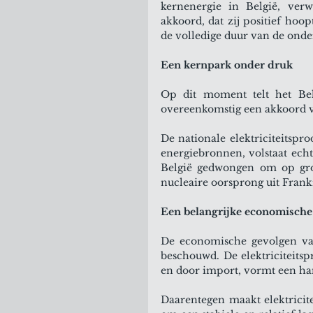
kernenergie in België, verw
akkoord, dat zij positief hoo
de volledige duur van de ond
Een kernpark onder druk
Op dit moment telt het Bel
overeenkomstig een akkoord va
De nationale elektriciteitspr
energiebronnen, volstaat ech
België gedwongen om op grote
nucleaire oorsprong uit Frankr
Een belangrijke economische
De economische gevolgen van
beschouwd. De elektriciteitspr
en door import, vormt een ha
Daarentegen maakt elektricite