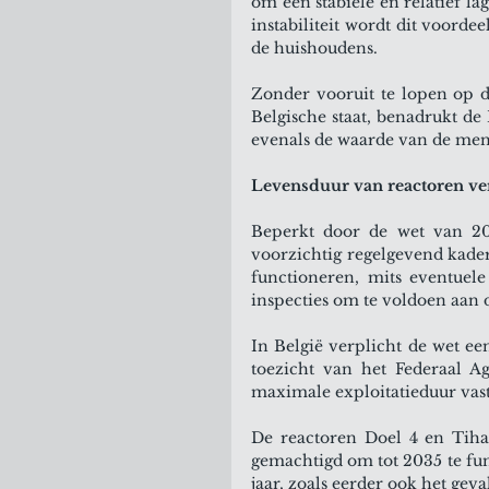
om een stabiele en relatief la
instabiliteit wordt dit voorde
de huishoudens.
Zonder vooruit te lopen op d
Belgische staat, benadrukt de
evenals de waarde van de mens
Levensduur van reactoren ve
Beperkt door de wet van 200
voorzichtig regelgevend kader
functioneren, mits eventuel
inspecties om te voldoen aan 
In België verplicht de wet ee
toezicht van het Federaal A
maximale exploitatieduur vast
De reactoren Doel 4 en Tiha
gemachtigd om tot 2035 te fun
jaar, zoals eerder ook het gev