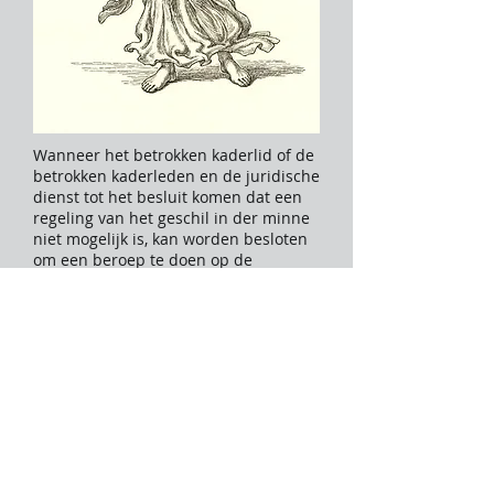
Wanneer het betrokken kaderlid of de
betrokken kaderleden en de juridische
dienst tot het besluit komen dat een
regeling van het geschil in der minne
niet mogelijk is, kan worden besloten
om een beroep te doen op de
Belgische rechtbanken indien de NCK
en haar advocaat de zaak
verdedigbaar achten. Het betrokken
kaderlid moet een regeling in der
minne aanvaarden indien de NCK en
haar advocaat het verkregen netto
resultaat (zie hierboven) lager
inschatten dan de kosten van een
rechtsgeding, te weten de
deurwaarderskosten en de
procedurevergoedingen verhoogd met