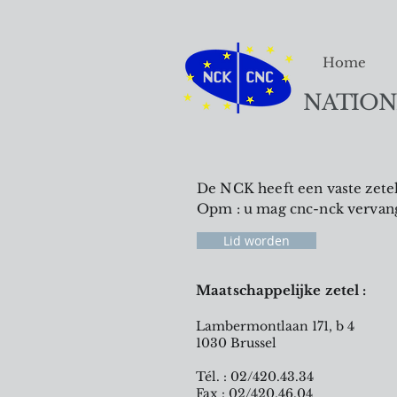
Home
NATION
De NCK heeft een vaste zetel 
Opm : u mag cnc-nck vervang
Lid worden
Maatschappelijke zetel :
Lambermontlaan 171, b 4
1030 Brussel
Tél. : 02/420.43.34
Fax : 02/420.46.04