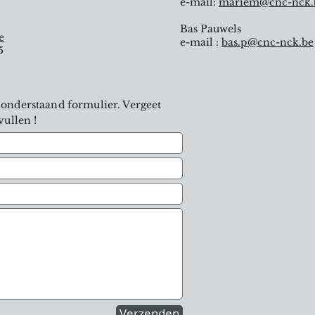
e-mail:
mariem@cnc-nck.
Bas Pauwels
e
e-mail :
bas.p
@cnc-nck.be
5
 onderstaand formulier. Vergeet
vullen !
Verzenden