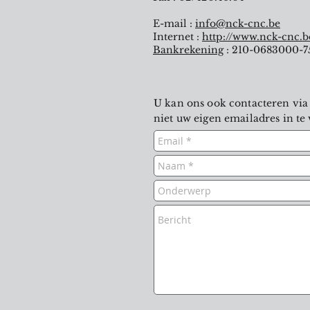
E-mail :
info@nck-cnc.be
Internet :
http://www.nck-cnc.b
Bankrekening
: 210-0683000-7
U kan ons ook contacteren via
niet uw eigen emailadres in te 