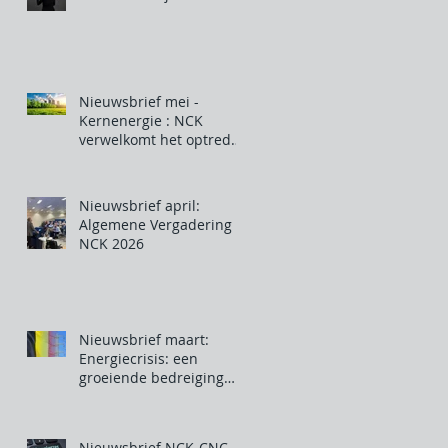
Nieuwsbrief mei -
Kernenergie : NCK
verwelkomt het optreden
van de Belgische
regering
Nieuwsbrief april:
Algemene Vergadering
NCK 2026
Nieuwsbrief maart:
Energiecrisis: een
groeiende bedreiging
voor onze industrie
Nieuwsbrief NCK-CNC -