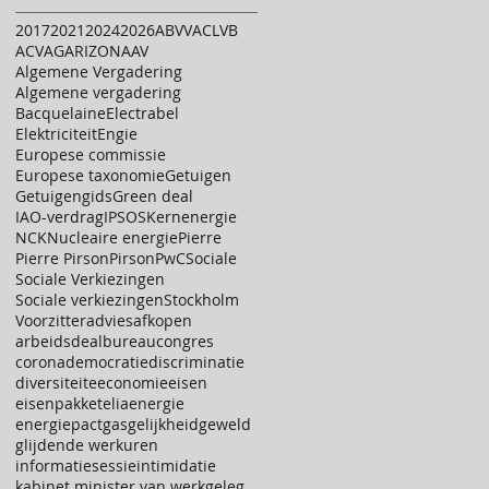
2017
2021
2024
2026
ABVV
ACLVB
ACV
AG
ARIZONA
AV
Algemene Vergadering
Algemene vergadering
Bacquelaine
Electrabel
Elektriciteit
Engie
Europese commissie
Europese taxonomie
Getuigen
Getuigengids
Green deal
IAO-verdrag
IPSOS
Kernenergie
NCK
Nucleaire energie
Pierre
Pierre Pirson
Pirson
PwC
Sociale
Sociale Verkiezingen
Sociale verkiezingen
Stockholm
Voorzitter
advies
afkopen
arbeidsdeal
bureau
congres
corona
democratie
discriminatie
diversiteit
e
economie
eisen
eisenpakket
elia
energie
energiepact
gas
gelijkheid
geweld
glijdende werkuren
informatiesessie
intimidatie
kabinet minister van werkgelegenheid