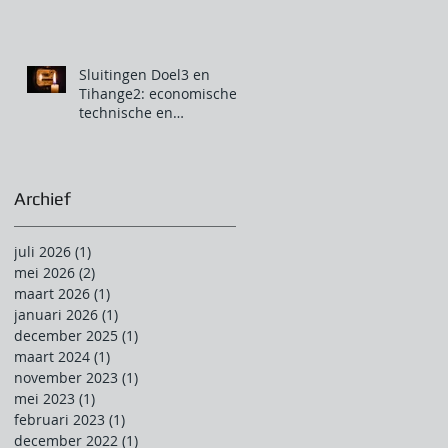
Sluitingen Doel3 en
Tihange2: economische,
technische en
klimatologische
aberratie.
Archief
juli 2026
(1)
1 post
mei 2026
(2)
2 posts
maart 2026
(1)
1 post
januari 2026
(1)
1 post
december 2025
(1)
1 post
maart 2024
(1)
1 post
november 2023
(1)
1 post
mei 2023
(1)
1 post
februari 2023
(1)
1 post
december 2022
(1)
1 post