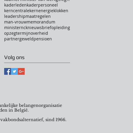
kaderleden
kaderpersoneel
kerncentrale
kernenergie
klokken
leadership
maatregelen
man-vrouw
memorandum
minister
nck
nieuwsbrief
opleiding
opzegtermijn
overheid
partnergeweld
pensioen
Volg ons
nkelijke belangenorganisatie
den in België.
 vakbondsalternatief, sind 1966.