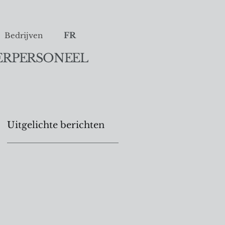
FR
Bedrijven
ERPERSONEEL
Uitgelichte berichten
ij
ft
g
.