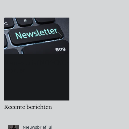
Nieuwsbrief NCK-CNC -
Algemene
februari
Vergadering 31 maa
2022
Recente berichten
Nieuwsbrief juli