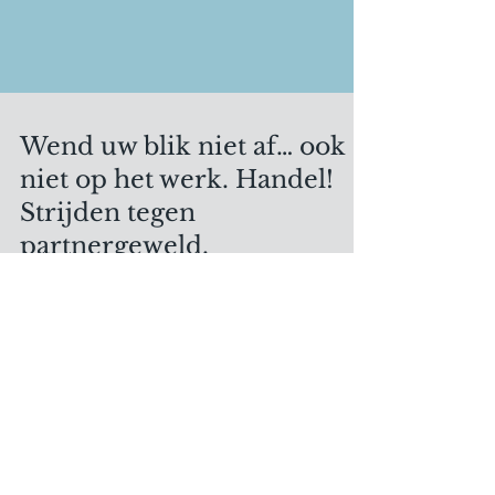
Wend uw blik niet af… ook
niet op het werk. Handel!
Strijden tegen
partnergeweld.
In navolging van de nakende ratificatie van
het IAO-verdrag betreffende geweld en
intimidatie op het werk (nr. 190) en diens
aanbeveling...