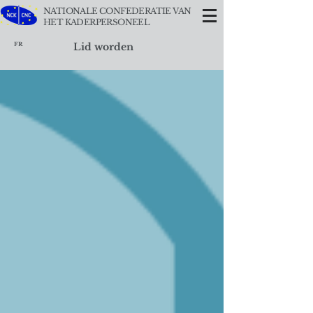
NATIONALE CONFEDERATIE VAN
HET KADERPERSONEEL
FR
Lid worden