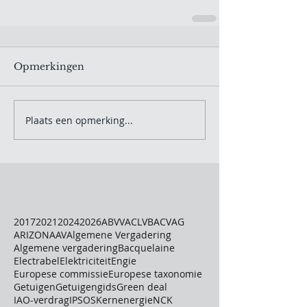
Opmerkingen
Plaats een opmerking...
2017
2021
2024
2026
ABVV
ACLVB
ACV
AG
ARIZONA
AV
Algemene Vergadering
Algemene vergadering
Bacquelaine
Electrabel
Elektriciteit
Engie
Europese commissie
Europese taxonomie
Getuigen
Getuigengids
Green deal
IAO-verdrag
IPSOS
Kernenergie
NCK