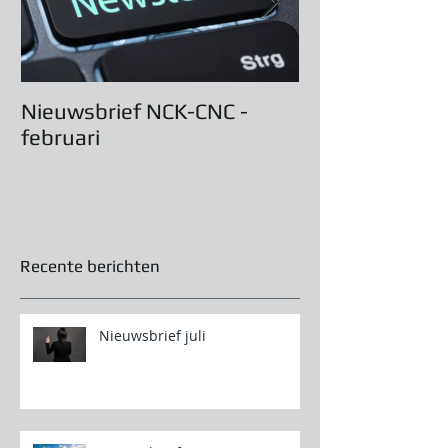
Nieuwsbrief NCK-CNC -
Algemene Verg
februari
maart 2022
Recente berichten
Nieuwsbrief juli