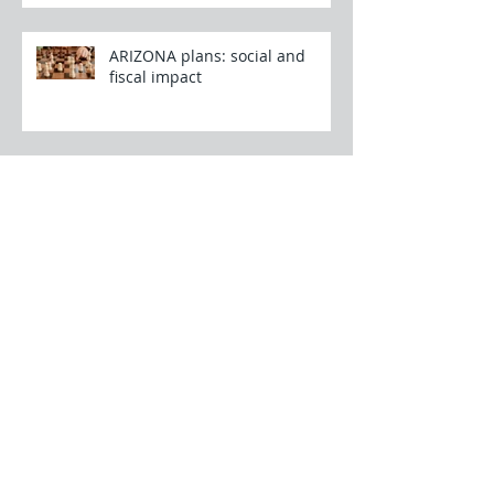
ARIZONA plans: social and
fiscal impact
Kaderleden, een andere
kwestie die op het spel staat bij
sociale verkiezingen
Memorandum 2024
Update on Personal tax reform