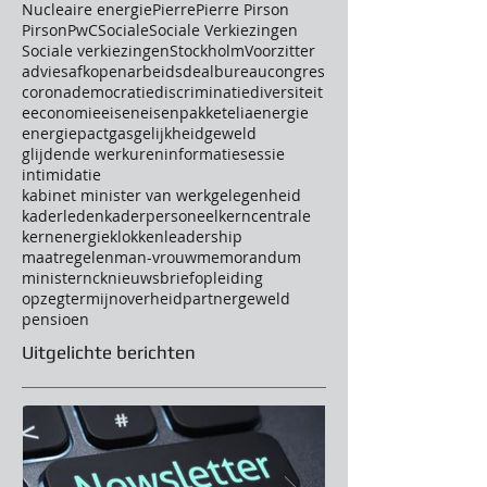
Nucleaire energie
Pierre
Pierre Pirson
Pirson
PwC
Sociale
Sociale Verkiezingen
Sociale verkiezingen
Stockholm
Voorzitter
advies
afkopen
arbeidsdeal
bureau
congres
corona
democratie
discriminatie
diversiteit
e
economie
eisen
eisenpakket
elia
energie
energiepact
gas
gelijkheid
geweld
glijdende werkuren
informatiesessie
intimidatie
kabinet minister van werkgelegenheid
kaderleden
kaderpersoneel
kerncentrale
kernenergie
klokken
leadership
maatregelen
man-vrouw
memorandum
minister
nck
nieuwsbrief
opleiding
opzegtermijn
overheid
partnergeweld
pensioen
Uitgelichte berichten