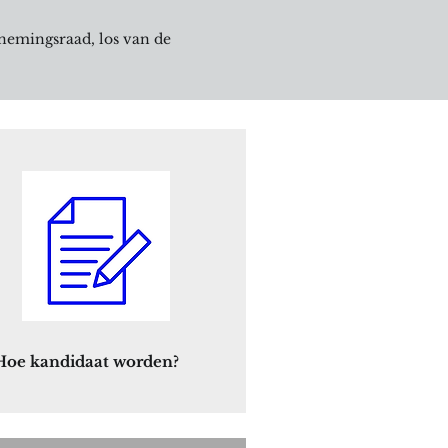
rnemingsraad, los van de
 op niveau van het bedrijf zelf.
Hoe kandidaat worden?