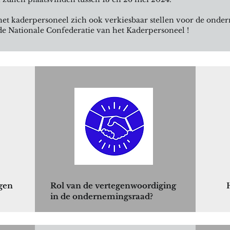
 het kaderpersoneel zich ook verkiesbaar stellen voor de onde
 de Nationale Confederatie van het Kaderpersoneel !
zingen 2024
verschillende niveau's, maar
​de sociale verkiezingen gebeuren
 van jouw collega-kaderleden te laten gelden
!
ngen
Rol van de vertegenwoordiging
in de ondernemingsraad?