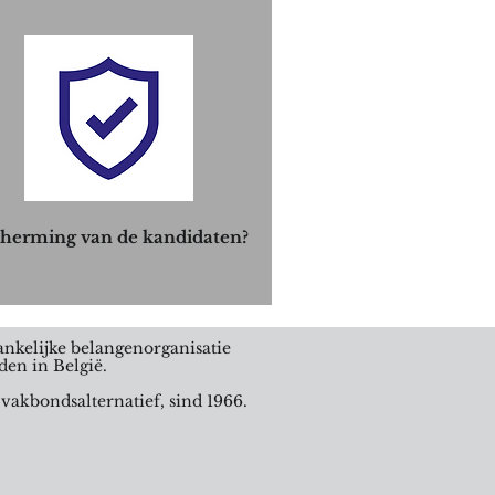
herming van de kandidaten?
nkelijke belangenorganisatie
den in België.
 vakbondsalternatief, sind 1966.