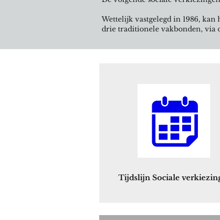
Wettelijk vastgelegd in 1986, kan
drie traditionele vakbonden, via
Sociale verkie
Sociaal overleg kan gebeuren op 
Dé uitgesproken kans om de stem
Tijdslijn Sociale verkiezi