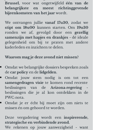
Brussel
, voor wat ongetwijfeld
één van de
belangrijkste en meest richtinggevende
bijeenkomsten van het jaar
wordt.
We ontvangen jullie
vanaf 17u30
, zodat we
stipt om 18u00
kunnen starten. Om
19u30
ronden we af, gevolgd door een
gezellig
samenzijn met hapjes en drankjes
- dé ideale
gelegenheid om bij te praten met andere
kaderleden en inzichten te delen.
Waarom mag je deze avond niet missen?
Omdat we belangrijke dossiers bespreken zoals
de
car policy
en de
lidgelden
.
Omdat jouw stem nodig is om tot een
samengedragen visie
te komen rond recente
beslissingen van de
Arizona‑regering
-
beslissingen die je al kon ontdekken in de
PWC‑nota.
Omdat je er écht bij moet zijn om niets te
missen én om gehoord te worden.
Deze vergadering wordt een
inspirerende,
strategische en verbindende avond.
We rekenen op jouw aanwezigheid - want