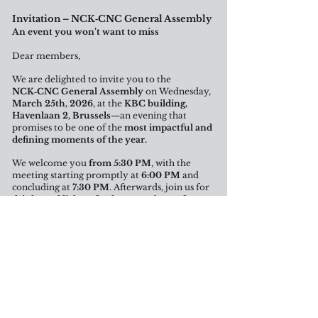
Invitation – NCK‑CNC General Assembly
An event you won’t want to miss
Dear members,
We are delighted to invite you to the
NCK‑CNC General Assembly
on Wednesday,
March 25th,
2026
, at the
KBC building,
Havenlaan 2, Brussels
—an evening that
promises to be one of the
most impactful and
defining moments of the year.
We welcome you
from 5:30 PM
, with the
meeting starting promptly at
6:00 PM
and
concluding at
7:30 PM
. Afterwards, join us for
drinks and light refreshments
, the perfect
moment to connect with other executives.
Why should you absolutely be there?
Because we’ll tackle key topics such as the
car
policy
and
membership fees
.
Because your
insight and opinion
are essential
in forming a
well‑supported collective
position
on recent decisions taken by the