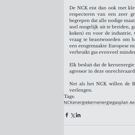
De NCK eist dan ook met klem
respecteren van een zeer gr
begrepen dat alle nodige maa
snel mogelijk uit te breiden, 
koken) en voor de industrie
vraag te beantwoorden om he
een eengemaakte Europese mark
verbruikt gas evenveel minder
Elk besluit dat de kernenergie
agressor in deze onrechtvaard
Net als het NCK willen de B
verlengen.
Tags:
NCK
energie
kernenergie
gas
plan A
e