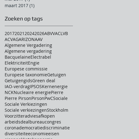
maart 2017
(1)
1 post
Zoeken op tags
2017
2021
2024
2026
ABVV
ACLVB
ACV
AG
ARIZONA
AV
Algemene Vergadering
Algemene vergadering
Bacquelaine
Electrabel
Elektriciteit
Engie
Europese commissie
Europese taxonomie
Getuigen
Getuigengids
Green deal
IAO-verdrag
IPSOS
Kernenergie
NCK
Nucleaire energie
Pierre
Pierre Pirson
Pirson
PwC
Sociale
Sociale Verkiezingen
Sociale verkiezingen
Stockholm
Voorzitter
advies
afkopen
arbeidsdeal
bureau
congres
corona
democratie
discriminatie
diversiteit
e
economie
eisen